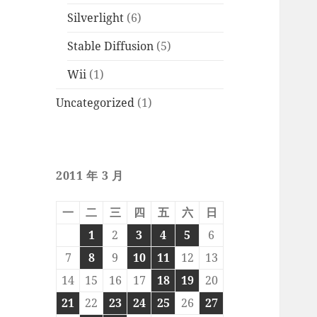
Silverlight
(6)
Stable Diffusion
(5)
Wii
(1)
Uncategorized
(1)
2011 年 3 月
一
二
三
四
五
六
日
1
2
3
4
5
6
7
8
9
10
11
12
13
14
15
16
17
18
19
20
21
22
23
24
25
26
27