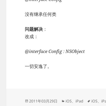
没有继承任何类
问题解决
：
改成：
@interface Config : NSObject
一切安逸了。
发
分
标
2011年03月29日
iOS
、
iPad
iOS
、
iP