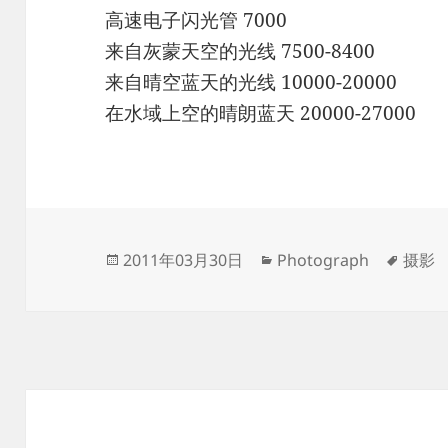
高速电子闪光管 7000
来自灰蒙天空的光线 7500-8400
来自晴空蓝天的光线 10000-20000
在水域上空的晴朗蓝天 20000-27000
发
分
标
2011年03月30日
Photograph
摄影
布
类
签
于