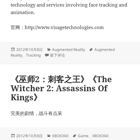
technology and services involving face tracking and
animation.
官网：http://www.visagetechnologies.com
发
分
标
2012年10月8日
Augmented Reality
Augmented
布
于Face tracking SDK
类
签
Reality
、
Tracking
留下评论
于
《巫师2：刺客之王》《The
Witcher 2: Assassins Of
Kings》
完美的剧情，战斗有点呆
发
分
标
2012年10月8日
XBOX360
Game
、
XBOX360