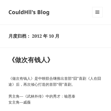
CouldHll's Blog
菜单和
挂件
月度归档：
2012 年 10 月
《做次有钱人》
《做次有钱人》是中映联合继推出首部“囧”喜剧《人在囧
途》后，再次倾心打造的首部“萌”喜剧。
男主角---《武林外传》中的秀才：喻恩泰
女主角---戚薇