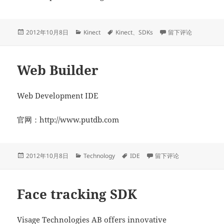
发
分
标
于3Gear
2012年10月8日
Kinect
Kinect
、
SDKs
留下评论
布
类
签
于
Web Builder
Web Development IDE
官网：http://www.putdb.com
发
分
标
于Web Builder
2012年10月8日
Technology
IDE
留下评论
布
类
签
于
Face tracking SDK
Visage Technologies AB offers innovative