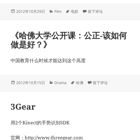
发
分
标
于《做次有钱人》
2012年10月29日
Film
电影
留下评论
布
类
签
于
《哈佛大学公开课：公正-该如何
做是好？》
中国教育什么时候才能达到这个高度
发
分
标
于《哈佛大学公开课：公正-
2012年10月15日
Drama
哈佛
留下评论
布
类
签
于
3Gear
用2个Kinect的手势识别SDK
官网：http://www.threegear.com