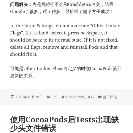
问题解决：
先是觉得会不会和Crashlytics冲突，结果
Google了很多，试了很多，最后试了如下方子成功！
In the Build Settings, do not override "Other Linker
Flags". If it is bold, select it press backspace, it
should be back to its normal state. If it is not fixed,
delete all flags, remove and reinstall Pods and that
should fix it.
可能是Other Linker Flags自定义的时候CocoaPods就不
更新的关系。
发
分
标
于CocoaPods编译l
2013年10月28日
iOS
CocoaPods
、
iOS
留下评论
布
类
签
于
使用CocoaPods后Tests出现缺
少头文件错误