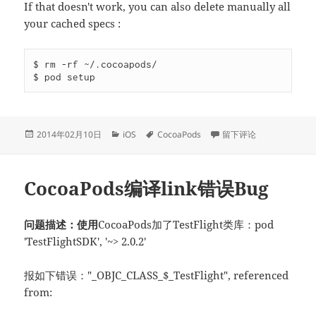
If that doesn't work, you can also delete manually all
your cached specs :
$ rm -rf ~/.cocoapods/

$ pod setup
发
分
标
于CocoaPods错误
2014年02月10日
iOS
CocoaPods
留下评论
布
类
签
于
CocoaPods编译link错误Bug
问题描述：使用
CocoaPods加了TestFlight类库：pod
'TestFlightSDK', '~> 2.0.2'
报如下错误："_OBJC_CLASS_$_TestFlight", referenced
from: