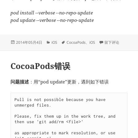
pod install --verbose --no-repo-update
pod update --verbose --no-repo-update
发
分
标
于CocoaPods显示Ana
2014年05月4日
iOS
CocoaPods
、
iOS
留下评论
布
类
签
于
CocoaPods错误
问题描述
：用“pod update”更新，遇到如下错误
Pull is not possible because you have 
unmerged files.

Please, fix them up in the work tree, and 
then use 'git add/rm <file>'

as appropriate to mark resolution, or use 