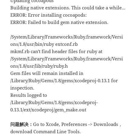
Updating cocoapods
Building native extensions. This could take a while...
ERROR: Error installing cocoapods:
ERROR: Failed to build gem native extension.
/System/Library/Frameworks/Ruby.framework/Versi
ons/1.8/usr/bin/ruby extconf.rb
mkmf.rb can't find header files for ruby at
/System/Library/Frameworks/Ruby.framework/Versi
ons/1.8/usr/lib/ruby/ruby.h
Gem files will remain installed in
/Library/Ruby/Gems/1.8/gems/xcodeproj-0.13.1 for
inspection.
Results logged to
/Library/Ruby/Gems/1.8/gems/xcodeproj-
0.13.1/ext/xcodeproj/gem_make.out
问题解决：
Go to Xcode, Preferences -> Downloads，
download Command Line Tools.