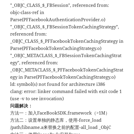
"_OBJC_CLASS_$_FBSession", referenced from:
objc-class-ref in
Parse(PFFacebookAuthenticationProvider.o)
"_OBJC_CLASS_$_FBSessionTokenCachingStrategy",
referenced from:
_OBJC_CLASS_$_PFFacebookTokenCachingStrategy in
Parse(PFFacebookTokenCachingStrategy.o)
"_OBJC_METACLASS_$_FBSessionTokenCachingStrat
egy", referenced from:
_OBJC_METACLASS_$_PFFacebookTokenCachingStrat
egy in Parse(PFFacebookTokenCachingStrategy.o)
ld: symbol(s) not found for architecture i386
clang: error: linker command failed with exit code 1
(use -v to see invocation)
问题解决：
方法一：加入FaceBookSDK.framework（>1M）
方法二：设置单独的静态库，使用-force_load
/path/libname.a来替换之前的配置-all_load _ObjC