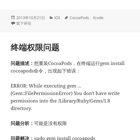
发
分
标
2013年10月21日
iOS
CocoaPods
、
Xcode
布
于更新CocoaPods需要Xcode命令行工具
类
签
留下评论
于
终端权限问题
问题描述：
想重装CocoaPods，在终端运行gem install
cocoapods命令，出现如下错误：
ERROR: While executing gem ...
(Gem::FilePermissionError) You don't have write
permissions into the /Library/Ruby/Gems/1.8
directory.
问题分析：
可能是没有权限
问题解决：
sudo gem install cocoapods