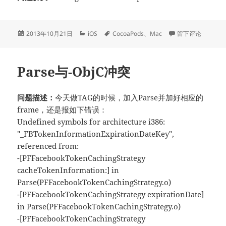
发
分
标
于终端权限问题
2013年10月21日
iOS
CocoaPods
、
Mac
留下评论
布
类
签
于
Parse与-ObjC冲突
问题描述：
今天做TAG的时候，加入Parse并加好相应的
frame，还是报如下错误：
Undefined symbols for architecture i386:
"_FBTokenInformationExpirationDateKey",
referenced from:
-[PFFacebookTokenCachingStrategy
cacheTokenInformation:] in
Parse(PFFacebookTokenCachingStrategy.o)
-[PFFacebookTokenCachingStrategy expirationDate]
in Parse(PFFacebookTokenCachingStrategy.o)
-[PFFacebookTokenCachingStrategy