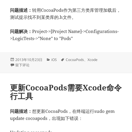
问题描述：
转用CocoaPods作为第三方类库管理加载后，
测试提示找不到某类库的.h文件。
问题解决：
Project->[Project Name]->Configurations-
>LogicTests->"None" to "Pods"
发
分
标
2013年10月23日
iOS
CocoaPods
、
Xcode
布
于使用CocoaPods后Tests出现缺少头文件错误
类
签
留下评论
于
更新CocoaPods需要Xcode命令
行工具
问题描述：
想更新CocoaPods，在终端运行sudo gem
update cocoapods，出现如下错误：