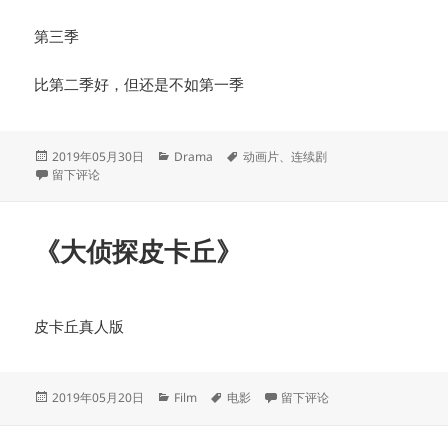
第三季
比第二季好，但还是不如第一季
发
分
标
2019年05月30日
Drama
动画片
、
连续剧
布
于《爱，死亡和机器人》
类
签
留下评论
于
《大侦探皮卡丘》
皮卡丘真人版
发
分
标
于《大侦探皮卡丘》
2019年05月20日
Film
电影
留下评论
布
类
签
于