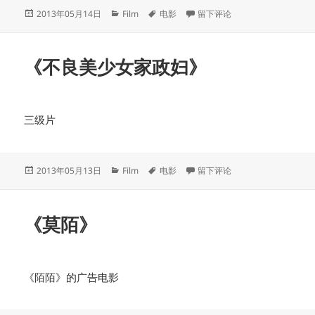
发
分
标
于《我们都是坏孩子》
2013年05月14日
Film
电影
留下评论
布
类
签
于
《不良美少女家政妇》
三级片
发
分
标
于《不良美少女家政妇》
2013年05月13日
Film
电影
留下评论
布
类
签
于
《莫陌》
《陌陌》的广告电影