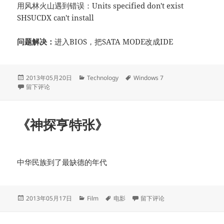
用风林火山遇到错误：Units specified don't exist
SHSUCDX can't install
问题解决：
进入BIOS，把SATA MODE改成IDE
发
分
标
2013年05月20日
Technology
Windows 7
布
于Win7系统安装问题
类
签
留下评论
于
《神探亨特张》
中华民族到了最缺德的年代
发
分
标
于《神探亨特张》
2013年05月17日
Film
电影
留下评论
布
类
签
于