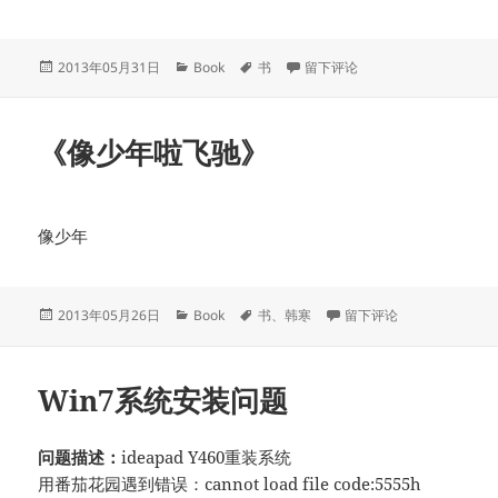
发
分
标
于《他的国》
2013年05月31日
Book
书
留下评论
布
类
签
于
《像少年啦飞驰》
像少年
发
分
标
于《像少年啦飞驰》
2013年05月26日
Book
书
、
韩寒
留下评论
布
类
签
于
Win7系统安装问题
问题描述：
ideapad Y460重装系统
用番茄花园遇到错误：cannot load file code:5555h