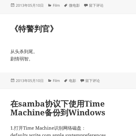
发
分
标
于《莫陌》
2013年05月10日
Film
微电影
留下评论
布
类
签
于
《特警判官》
从头杀到尾。
剧情弱智。
发
分
标
于《特警判官》
2013年05月10日
Film
电影
留下评论
布
类
签
于
在samba协议下使用Time
Machine备份到Windows
1.打开Time Machine识别网络磁盘：
defaults write com.apple.systempreferences