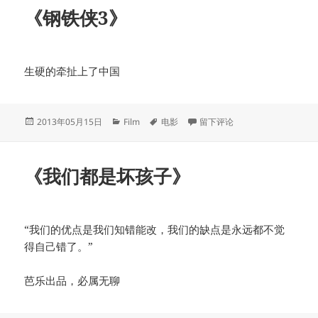
《钢铁侠3》
生硬的牵扯上了中国
发
分
标
于《钢铁侠3》
2013年05月15日
Film
电影
留下评论
布
类
签
于
《我们都是坏孩子》
“我们的优点是我们知错能改，我们的缺点是永远都不觉
得自己错了。”
芭乐出品，必属无聊