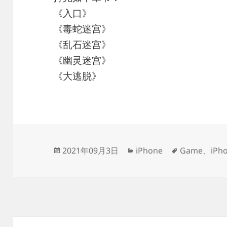
《入口》
《毒蛇迷宫》
《乱石迷宫》
《幽灵迷宫》
《大逃脱》
发
分
标
2021年09月3日
iPhone
Game
、
iPh
布
类
签
于