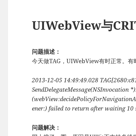
UIWebView与CR
问题描述：
今天做TAG，UIWebView有时正常
2013-12-05 14:49:49.028 TAG[2680:c8
SendDelegateMessage(NSInvocation *):
(webView:decidePolicyForNavigationAc
ener:) failed to return after waiting 1
问题解决：