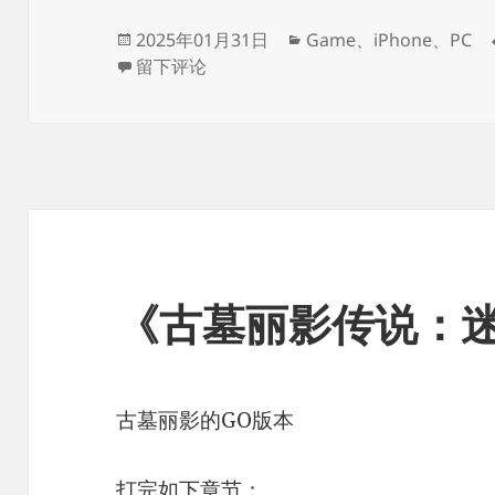
发
分
2025年01月31日
Game
、
iPhone
、
PC
布
于《燕云十六声》
类
留下评论
于
《古墓丽影传说：
古墓丽影的GO版本
打完如下章节：