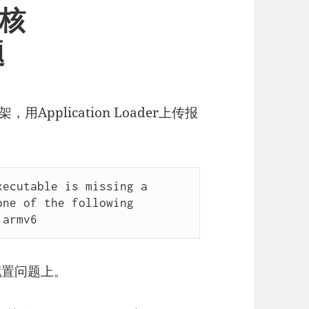
审核
题
，用Application Loader上传报
ecutable is missing a 
ne of the following 
 armv6
配置问题上。