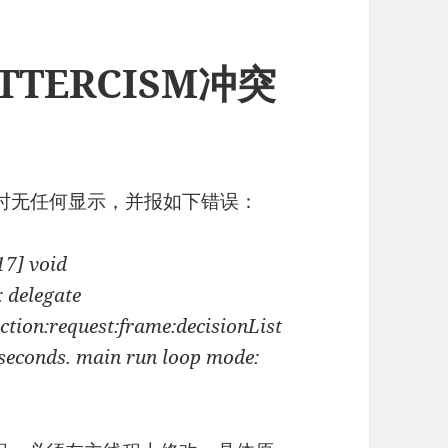
ITTERCISM冲突
。有时无任何显示，并报如下错误：
17] void
 delegate
tion:request:frame:decisionList
0 seconds. main run loop mode: