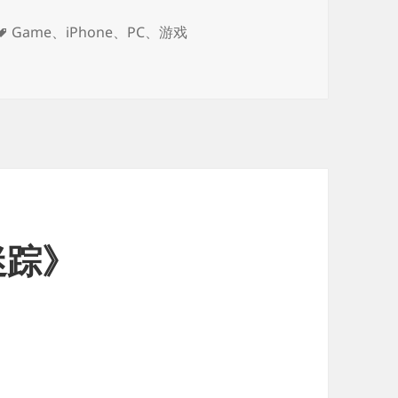
标
Game
、
iPhone
、
PC
、
游戏
签
迷踪》