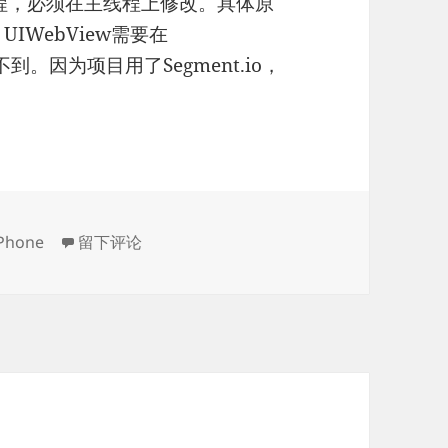
线程，必须在主线程上修改。具体原
，UIWebView需要在
到。因为项目用了Segment.io，
于UIWebView与CRITTERCISM冲突
iPhone
留下评论