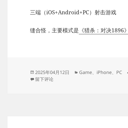
三端（iOS+Android+PC）射击游戏
缝合怪，主要模式是
《猎杀：对决1896
发
分
2025年04月12日
Game
、
iPhone
、
PC
布
于《三角洲行动》
类
留下评论
于