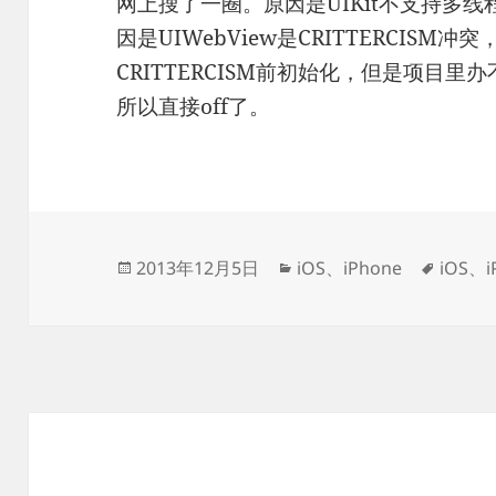
网上搜了一圈。原因是UIKit不支持多
因是UIWebView是CRITTERCISM冲突
CRITTERCISM前初始化，但是项目里办不
所以直接off了。
发
分
标
2013年12月5日
iOS
、
iPhone
iOS
、
布
类
签
于