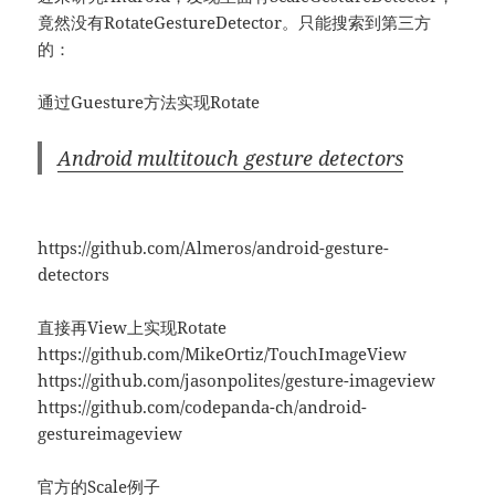
竟然没有RotateGestureDetector。只能搜索到第三方
的：
通过Guesture方法实现Rotate
Android multitouch gesture detectors
https://github.com/Almeros/android-gesture-
detectors
直接再View上实现Rotate
https://github.com/MikeOrtiz/TouchImageView
https://github.com/jasonpolites/gesture-imageview
https://github.com/codepanda-ch/android-
gestureimageview
官方的Scale例子