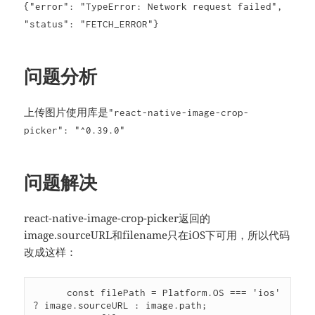
{"error": "TypeError: Network request failed",
"status": "FETCH_ERROR"}
问题分析
上传图片使用库是
"react-native-image-crop-
picker": "^0.39.0"
问题解决
react-native-image-crop-picker返回的
image.sourceURL和filename只在iOS下可用，所以代码
改成这样：
      const filePath = Platform.OS === 'ios' 
? image.sourceURL : image.path;
