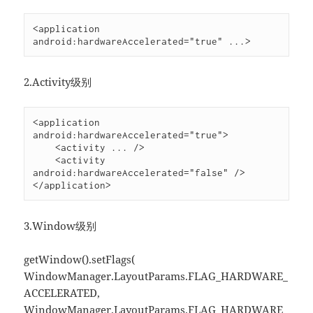
<application 
android:hardwareAccelerated="true" ...>
2.Activity级别
<application 
android:hardwareAccelerated="true">

    <activity ... />

    <activity 
android:hardwareAccelerated="false" />

</application>
3.Window级别
getWindow().setFlags(
WindowManager.LayoutParams.FLAG_HARDWARE_
ACCELERATED,
WindowManager.LayoutParams.FLAG_HARDWARE_