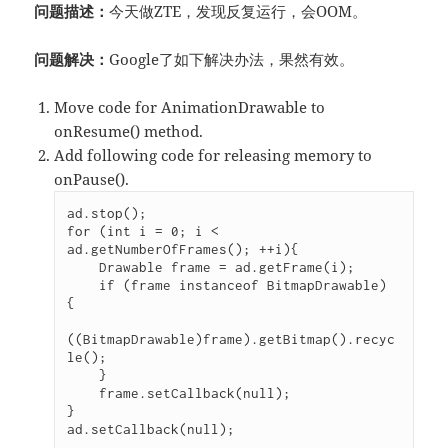
问题描述：
今天做ZTE，发现反复运行，会OOM。
问题解决：
Google了如下解决办法，果然有效。
Move code for AnimationDrawable to
onResume() method.
Add following code for releasing memory to
onPause().
ad.stop();

for (int i = 0; i < 
ad.getNumberOfFrames(); ++i){

    Drawable frame = ad.getFrame(i);

    if (frame instanceof BitmapDrawable) 
{

((BitmapDrawable)frame).getBitmap().recyc
le();

    }

    frame.setCallback(null);

}

ad.setCallback(null);