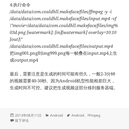
4.执行命令
/data/data/com.couldhll.makeface/files/ffmpeg -y -i
/data/data/com.couldhll.makeface/files/input.mp4 -vf
\"movie=/data/data/com.couldhll.makeface/files/img%
03d.png [watermark]; [in][watermark] overlay=10:10
[out]\"
/data/data/com.couldhll.makeface/files/output.mp4
把img001.png到img999.png每一帧叠在input.mp4上生
成output.mp4
最后，需要注意是生成的时间可能有些久，一般2-3分钟
的视频需要40-50秒。因为Android机型性能相差巨大，
生成时间不可控。建议把生成视频这部分移到服务器端。
发
分
标
2013年08月11日
Android
Android
、
FFmpeg
布
于FFmpeg for Android
类
签
留下评论
于