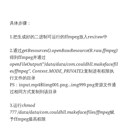
具体步骤：
1.把生成好的二进制可运行的ffmpeg放入res/raw中
2.通过
getResources().openRawResource(R.raw.ffmpeg)
得到ffmpeg并通过
openFileOutput("
/data/data/com.couldhll.makeface/fil
es/ffmpeg
", Context.MODE_PRIVATE);
复制进有权限执
行文件的目录
PS：input.mp4和img001.png...img999.png资源文件通
过相同方式复制到该目录
3.运行
chmod
777 /data/data/com.couldhll.makeface/files/ffmpeg
赋
予ffmpeg最高权限