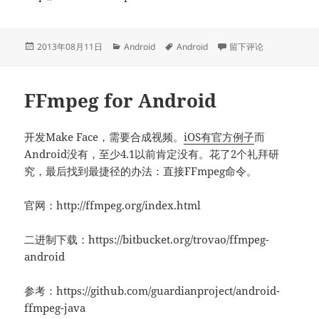
发
分
标
于Android UI资源网站
2013年08月11日
Android
Android
留下评论
布
类
签
于
FFmpeg for Android
开发Make Face，需要合成视频。
iOS有官方例子
而
Android没有，至少4.1以前肯定没有。花了2个礼拜研
究，最后找到最捷径的办法：直接FFmpeg命令。
官网：http://ffmpeg.org/index.html
二进制下载：https://bitbucket.org/trovao/ffmpeg-
android
参考：https://github.com/guardianproject/android-
ffmpeg-java