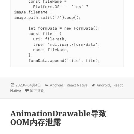
      const fileName =

        Platform.OS === 'ios' ? 
image.filename : 
image.path.split('/').pop();

      let formData = new FormData();

      const file = {

        uri: filePath,

        type: 'multipart/form-data',

        name: fileName,

      };

      formData.append('file', file);
发
分
标
2023年04月4日
Android
、
React Native
Android
、
React
布
于{“error”: “TypeError: Network request failed”, “status”: “F
类
签
Native
留下评论
于
AnimationDrawable导致
OOM内存泄露