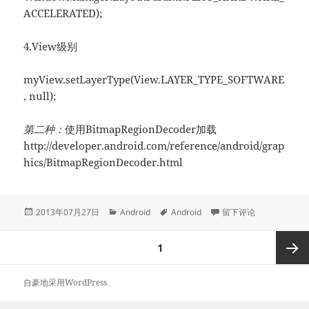
ACCELERATED);
4.View级别
myView.setLayerType(View.LAYER_TYPE_SOFTWARE
, null);
第二种：
使用BitmapRegionDecoder加载
http://developer.android.com/reference/android/grap
hics/BitmapRegionDecoder.html
发
分
标
于Android texture限
2013年07月27日
Android
Android
留下评论
布
类
签
于
文
页
1
章
分
下一页
自豪地采用WordPress
页