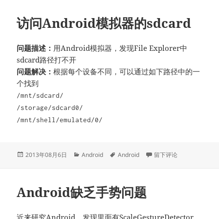
访问Android模拟器的sdcard
问题描述：
用Android模拟器，发现File Explorer中
sdcard路径打不开
问题解决：
根据每个设备不同，可以通过如下路径中的一
个找到
/mnt/sdcard/
/storage/sdcard0/
/mnt/shell/emulated/0/
发
分
标
于访问Android模拟器的sd
2013年08月6日
Android
Android
留下评论
布
类
签
于
Android缺乏手势问题
近来研究Android，发现里面有ScaleGestureDetector，