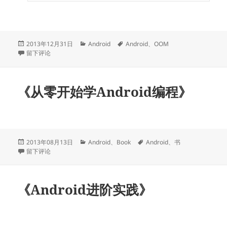
发
分
标
2013年12月31日
Android
Android
、
OOM
布
于AnimationDrawable导致OOM内存泄露
类
签
留下评论
于
《从零开始学Android编程》
发
分
标
2013年08月13日
Android
、
Book
Android
、
书
布
于《从零开始学Android编程》
类
签
留下评论
于
《Android进阶实践》