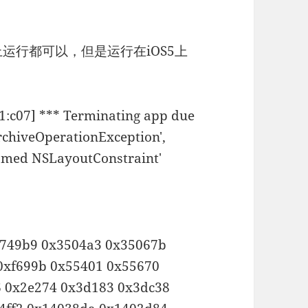
上运行都可以，但是运行在iOS5上
1:c07] *** Terminating app due
rchiveOperationException',
 named NSLayoutConstraint'
4749b9 0x3504a3 0x35067b
 0xf699b 0x55401 0x55670
 0x2e274 0x3d183 0x3dc38