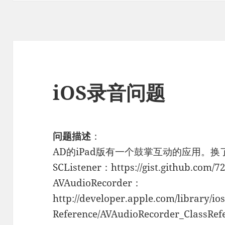
iOS录音问题
问题描述
：
AD的iPad版有一个鼓掌互动的应用。
SCListener：https://gist.github.com/7
AVAudioRecorder：
http://developer.apple.com/library/i
Reference/AVAudioRecorder_ClassRef