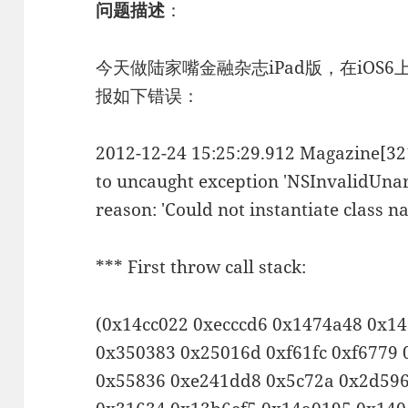
问题描述
：
今天做陆家嘴金融杂志iPad版，在iOS6
报如下错误：
2012-12-24 15:25:29.912 Magazine[32
to uncaught exception 'NSInvalidUna
reason: 'Could not instantiate class
*** First throw call stack:
(0x14cc022 0xecccd6 0x1474a48 0x1
0x350383 0x25016d 0xf61fc 0xf6779
0x55836 0xe241dd8 0x5c72a 0x2d596