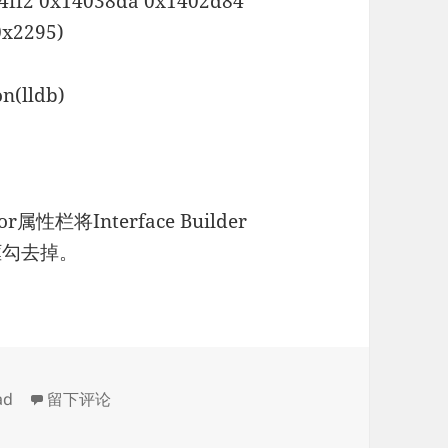
4ff2 0x14038da 0x1402d84
0x2295)
on(lldb)
r属性栏将Interface Builder
复选框勾去掉。
于iOS5不支持Auto Layout功能
ad
留下评论