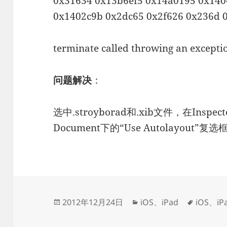
0x31634 0x13b6ef5 0x14a0195 0x140
0x1402c9b 0x2dc65 0x2f626 0x236d 
terminate called throwing an excepti
问题解决
：
选中.stroyborad和.xib文件，在Inspecto
Document下的“Use Autolayout”
发
分
标
2012年12月24日
iOS
、
iPad
iOS
、
iP
布
类
签
于