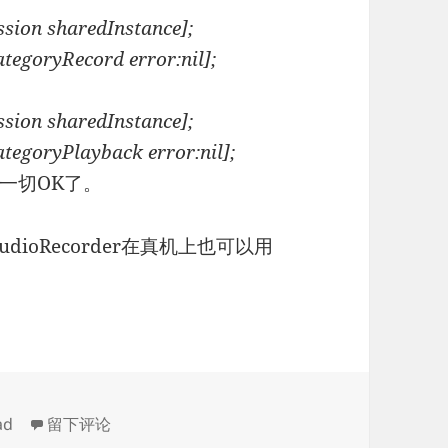
sion sharedInstance];
tegoryRecord error:nil];
sion sharedInstance];
tegoryPlayback error:nil];
一切OK了。
ioRecorder在真机上也可以用
于iOS录音问题
ad
留下评论