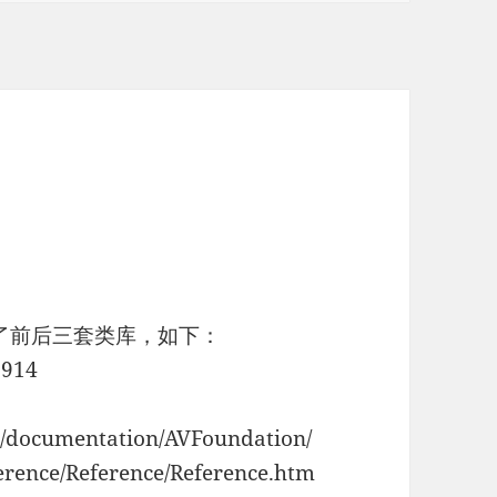
换了前后三套类库，如下：
2914
os/documentation/AVFoundation/
erence/Reference/Reference.htm