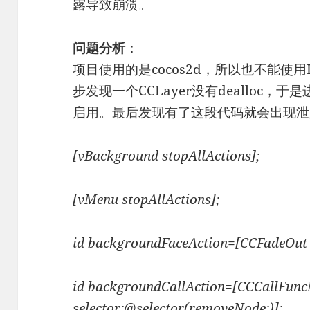
露导致崩溃。
问题分析
：
项目使用的是cocos2d，所以也不能使用I
步发现一个CCLayer没有dealloc
启用。最后发现有了这段代码就会出现泄
[vBackground stopAllActions];
[vMenu stopAllActions];
id backgroundFaceAction=[CCFadeOut 
id backgroundCallAction=[CCCallFuncN
selector:@selector(removeNode:)];