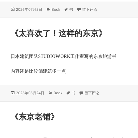
发
分
标
于《跑步救我千千万万遍》
2026年07月5日
Book
书
留下评论
布
类
签
于
《太喜欢了！这样的东京》
日本建筑团队STUDIOWORK工作室写的东京旅游书
内容还是比较偏建筑多一点
发
分
标
于《太喜欢了！这样的东京》
2026年06月24日
Book
书
留下评论
布
类
签
于
《东京老铺》