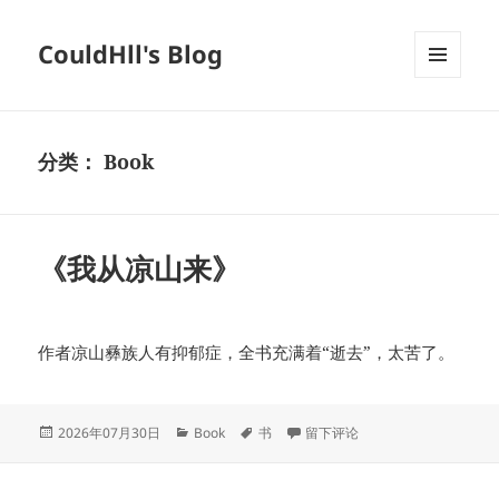
CouldHll's Blog
菜单和
挂件
分类：
Book
《我从凉山来》
作者凉山彝族人有抑郁症，全书充满着“逝去”，太苦了。
发
分
标
于《我从凉山来》
2026年07月30日
Book
书
留下评论
布
类
签
于