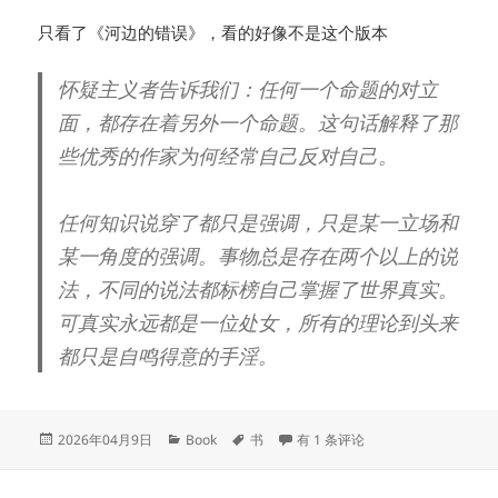
只看了《河边的错误》，看的好像不是这个版本
怀疑主义者告诉我们：任何一个命题的对立
面，都存在着另外一个命题。这句话解释了那
些优秀的作家为何经常自己反对自己。
任何知识说穿了都只是强调，只是某一立场和
某一角度的强调。事物总是存在两个以上的说
法，不同的说法都标榜自己掌握了世界真实。
可真实永远都是一位处女，所有的理论到头来
都只是自鸣得意的手淫。
发
分
标
《河边的错误》
2026年04月9日
Book
书
有 1 条评论
布
类
签
于