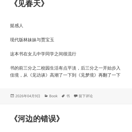
《见春天》
挺感人
现代版林妹妹与贾宝玉
这本书在女儿中学同学之间很流行
书的前三分之二校园生活有点平淡，后三分之一开始步入
佳境，从《见访谈》高潮了一下到《见梦境》再翻了一下
发
分
标
于《见春天》
2026年04月9日
Book
书
留下评论
布
类
签
于
《河边的错误》