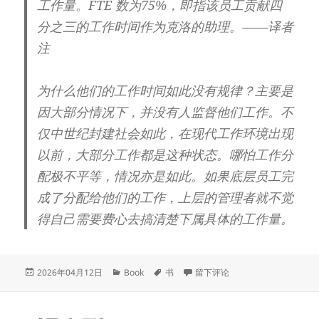
工作量。FTE 数为75%，即指该员工贡献四
分之三的工作时间作为克洛的助理。——译者
注
为什么他们的工作时间如此没有规律？主要是
因大部分情况下，并没有人监督他们工作。不
仅中世纪封建社会如此，在现代工作环境出现
以前，大部分工作都是这种状态。哪怕工作分
配极不平等，情况亦是如此。如果底层员工完
成了分配给他们的工作，上层的管理者就不觉
得自己需要费心去搞清楚下属具体的工作量。
发
分
标
于《毫无意义的工作》
2026年04月12日
Book
书
留下评论
布
类
签
于