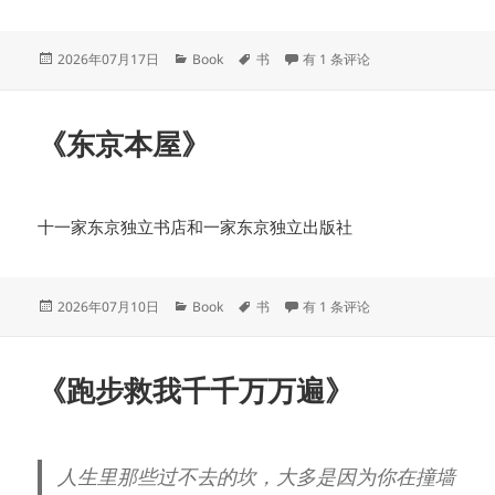
发
分
标
《从咖啡到珈琲》
2026年07月17日
Book
书
有 1 条评论
布
类
签
于
《东京本屋》
十一家东京独立书店和一家东京独立出版社
发
分
标
《东京本屋》
2026年07月10日
Book
书
有 1 条评论
布
类
签
于
《跑步救我千千万万遍》
人生里那些过不去的坎，大多是因为你在撞墙