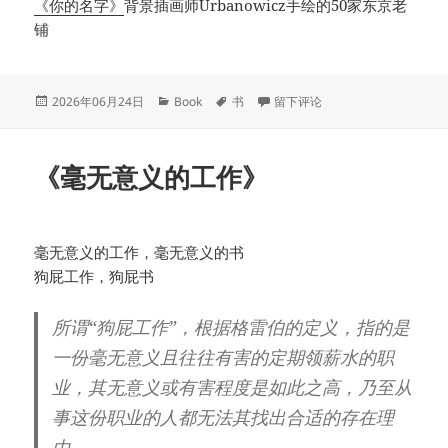
《你的名字》
背景插画师Urbanowicz手绘的50家东京老
铺
发
分
标
于《东京老铺》
2026年06月24日
Book
书
留下评论
布
类
签
于
《毫无意义的工作》
毫无意义的工作，毫无意义的书
狗屁工作，狗屁书
所谓“狗屁工作”，根据格雷伯的定义，指的是
一份毫无意义且往往有害的定期领薪水的职
业，其无意义或有害程度是如此之高，乃至从
事这份职业的人都无法其找出合适的存在理
由。