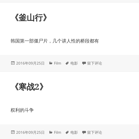
于
《釜山行》
韩国第一部僵尸片，几个讲人性的桥段都有
发
分
标
于《釜山行》
2016年09月25日
Film
电影
留下评论
布
类
签
于
《寒战2》
权利的斗争
发
分
标
于《寒战2》
2016年09月25日
Film
电影
留下评论
布
类
签