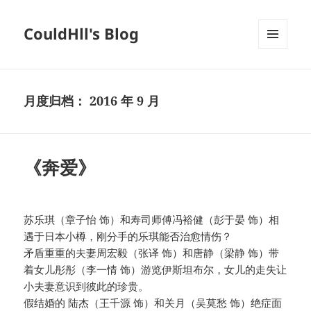
CouldHll's Blog
菜单和
挂件
月度归档：
2016 年 9 月
《奔爱》
苏乐琪（章子怡 饰）和寿司师傅冯裕健（彭于晏 饰）相
遇于日本小樽，刚分手的乐琪能否治愈情伤？
矛盾重重的夫妻周宏毅（张译 饰）和唐静（梁静 饰）带
着女儿彤彤（李一情 饰）游览伊斯坦布尔，女儿的走失让
小夫妻意识到彼此的珍贵。
假结婚的 陆杰（王千源 饰）和关月（吴莫愁 饰）绝症面