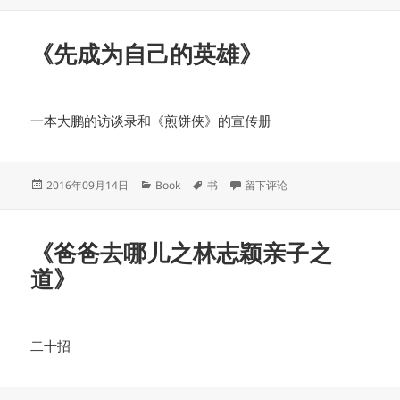
布
类
于
《先成为自己的英雄》
一本大鹏的访谈录和《煎饼侠》的宣传册
发
分
标
于《先成为自己的英雄》
2016年09月14日
Book
书
留下评论
布
类
签
于
《爸爸去哪儿之林志颖亲子之
道》
二十招