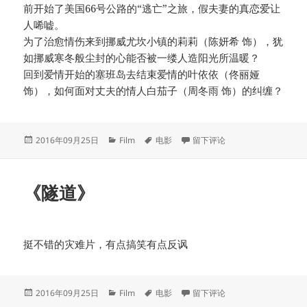
前开始了美国66号公路的“逃亡”之旅，假夫妻的真恋爱让
人唏嘘。
为了治愈情伤来到挪威尤坎小镇的莉莉（陈妍希 饰），犹
如挪威寒冬般尘封的心能否被一缕人造阳光所温暖？
回到爱情开始的塞班岛去结束爱情的叶依依（佟丽娅
饰），如何面对丈夫的情人白茄子（周冬雨 饰）的纠缠？
发
分
标
于《奔爱》
2016年09月25日
Film
电影
留下评论
布
类
签
于
《隧道》
挺不错的灾难片，有点搞笑有点反讽
发
分
标
于《隧道》
2016年09月25日
Film
电影
留下评论
布
类
签