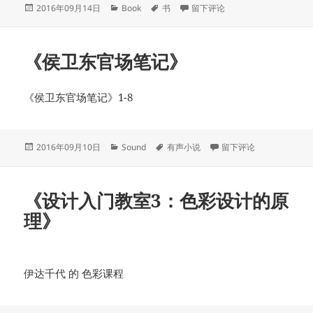
发
分
标
于《爸爸去哪儿之林志颖亲子之
2016年09月14日
Book
书
留下评论
布
类
签
于
《侯卫东官场笔记》
《侯卫东官场笔记》1-8
发
分
标
于《侯卫东官场笔记》
2016年09月10日
Sound
有声小说
留下评论
布
类
签
于
《设计入门教室3：色彩设计的原
理》
伊达千代 的 色彩课程