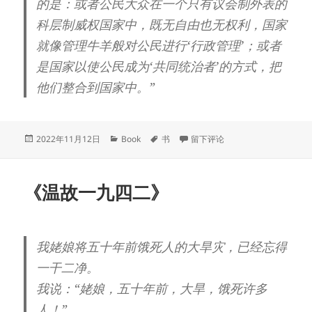
的是：或者公民大众在一个只有议会制外表的
科层制威权国家中，既无自由也无权利，国家
就像管理牛羊般对公民进行‘行政管理’；或者
是国家以使公民成为‘共同统治者’的方式，把
他们整合到国家中。”
发
分
标
于《野火集》
2022年11月12日
Book
书
留下评论
布
类
签
于
《温故一九四二》
我姥娘将五十年前饿死人的大旱灾，已经忘得
一干二净。
我说：“姥娘，五十年前，大旱，饿死许多
人！”