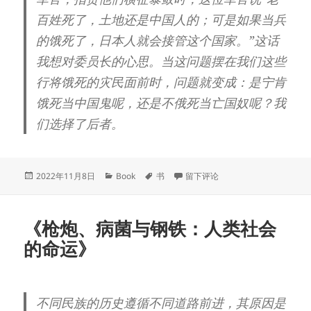
百姓死了，土地还是中国人的；可是如果当兵
的饿死了，日本人就会接管这个国家。”这话
我想对委员长的心思。当这问题摆在我们这些
行将饿死的灾民面前时，问题就变成：是宁肯
饿死当中国鬼呢，还是不俄死当亡国奴呢？我
们选择了后者。
发
分
标
于《温故一九四二》
2022年11月8日
Book
书
留下评论
布
类
签
于
《枪炮、病菌与钢铁：人类社会
的命运》
不同民族的历史遵循不同道路前进，其原因是