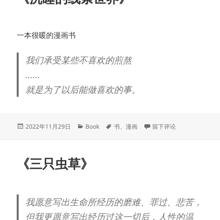
一本很暖的漫画书
我们承受某些不喜欢的煎熬
......
就是为了以后能做喜欢的事。
发
分
标
于《沉睡的线条世界》
2022年11月29日
Book
书
、
漫画
留下评论
布
类
签
于
《三只虫草》
我愿意写出生命所经历的磨难、罪过、悲苦，
但我更愿意写出经历过这一切后，人性的温