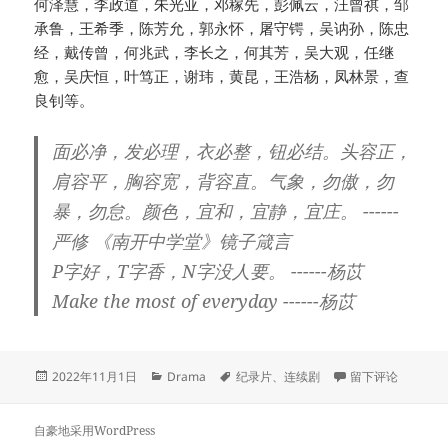
何泽慧，李政道，朱光亚，邓稼先，彭佩云，汪曾祺，邹
承鲁，王希季，陈芳允，郭永怀，屠守锷，吴讷孙，陈忠
经，戴传曾，何兆武，李长之，何其芳，吴大观，任继
愈，吴庆恒，叶笃正，谢玮，黄昆，王浩杨，凤林景，查
良钊等。
面必净，发必理，衣必整，钮必结。头容正，
肩容平，胸容宽，背容直。气象，勿傲，勿
暴，勿怠。颜色，宜和，宜静，宜庄。 ------
严修 《南开中学堂》镜子箴言
P字好，T字香，N字没人要。 ------杨苡
Make the most of everyday ------杨苡
发
分
标
于《西南联大》
2022年11月1日
Drama
纪录片
、
连续剧
留下评论
布
类
签
于
自豪地采用WordPress