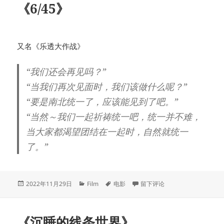
《6/45》
又名《乐透大作战》
“我们还会再见吗？”
“当我们再次见面时，我们该做什么呢？”
“要是南北统一了，应该能见到了吧。”
“当然～我们一起祈祷统一吧，统一并不难，
当大家都渴望团结在一起时，自然就统一
了。”
发
分
标
于《6/45》
2022年11月29日
Film
电影
留下评论
布
类
签
于
《沉睡的线条世界》