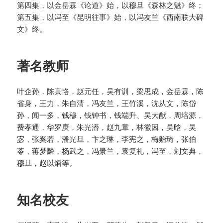
第四集，以金岳霖《论道》始，以穆旦《森林之魅》终；
第五集，以冯至《昆明往事》始，以冯友兰《西南联大碑
文》终。
著名教师
叶企孙，陈寅恪，赵元任，吴有训，梁思成，金岳霖，陈
省身，王力，朱自清，冯友兰，王竹溪，沈从文，陈岱
孙，闻一多，钱穆，钱钟书，钱端升、吴大猷，周培源，
费孝通，华罗庚，朱光潜，赵九章，林徽因，吴晗，吴
宓，张奚若，潘光旦，卞之琳，李宪之，梅贻琦，张伯
苓，蒋梦麟，杨武之，冯景兰，袁复礼，冯至，刘文典，
穆旦，赵以炳等。
知名校友