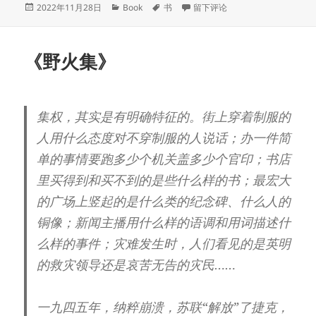
发
分
标
于《三只虫草》
2022年11月28日
Book
书
留下评论
布
类
签
于
《野火集》
集权，其实是有明确特征的。街上穿着制服的
人用什么态度对不穿制服的人说话；办一件简
单的事情要跑多少个机关盖多少个官印；书店
里买得到和买不到的是些什么样的书；最宏大
的广场上竖起的是什么类的纪念碑、什么人的
铜像；新闻主播用什么样的语调和用词描述什
么样的事件；灾难发生时，人们看见的是英明
的救灾领导还是哀苦无告的灾民……
一九四五年，纳粹崩溃，苏联“解放”了捷克，