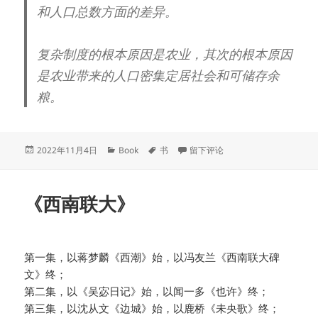
和人口总数方面的差异。
复杂制度的根本原因是农业，其次的根本原因
是农业带来的人口密集定居社会和可储存余
粮。
发
分
标
于《枪炮、病菌与钢铁：人类社会
2022年11月4日
Book
书
留下评论
布
类
签
于
《西南联大》
第一集，以蒋梦麟《西潮》始，以冯友兰《西南联大碑
文》终；
第二集，以《吴宓日记》始，以闻一多《也许》终；
第三集，以沈从文《边城》始，以鹿桥《未央歌》终；