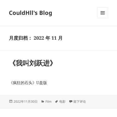
CouldHll's Blog
菜单和
挂件
月度归档：
2022 年 11 月
《我叫刘跃进》
《疯狂的石头》U盘版
发
分
标
于《我叫刘跃进》
2022年11月30日
Film
电影
留下评论
布
类
签
于