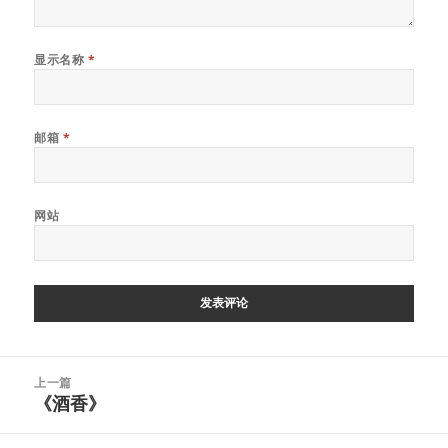
显示名称
*
邮箱
*
网站
文
上一篇
章
《酒香》
上
导
篇
航