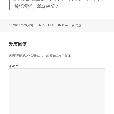
我摇啊摇，我真快乐！
发
作
分
标
2025年09月3日
CouldHll
Film
电影
布
者
类
签
于
发表回复
您的邮箱地址不会被公开。
必填项已用
*
标注
评论
*