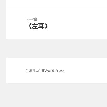
航
篇
文
章：
下一篇
《左耳》
下
篇
文
章：
自豪地采用WordPress