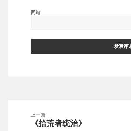
网站
文
章
上一篇
《拾荒者统治》
导
上