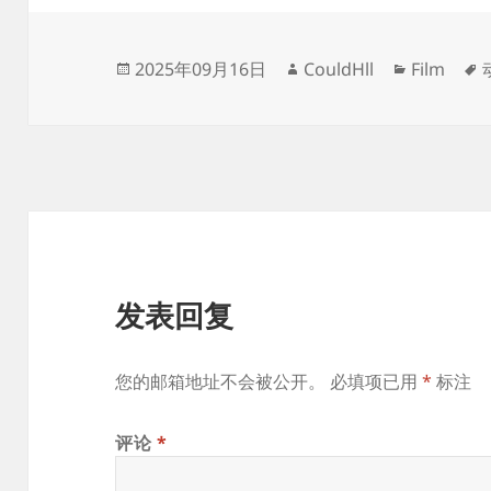
发
作
分
2025年09月16日
CouldHll
Film
布
者
类
于
发表回复
您的邮箱地址不会被公开。
必填项已用
*
标注
评论
*