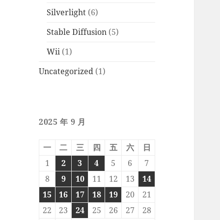
Silverlight
(6)
Stable Diffusion
(5)
Wii
(1)
Uncategorized
(1)
2025 年 9 月
一
二
三
四
五
六
日
1
2
3
4
5
6
7
8
9
10
11
12
13
14
15
16
17
18
19
20
21
22
23
24
25
26
27
28