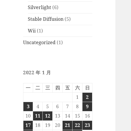
Silverlight
(6)
Stable Diffusion
(5)
Wii
(1)
Uncategorized
(1)
2022 年 1 月
一
二
三
四
五
六
日
1
2
3
4
5
6
7
8
9
10
11
12
13
14
15
16
17
18
19
20
21
22
23