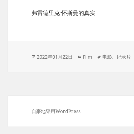
弗雷德里克·怀斯曼的真实
发
分
标
2022年01月22日
Film
电影
、
纪录片
布
类
签
于
自豪地采用WordPress