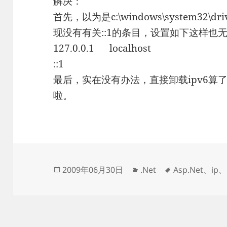
解决：
首先，以为是c:\windows\system32\dr
现没有有关::1的条目，设置如下这样也
127.0.0.1 localhost
::1
最后，实在没有办法，直接卸载ipv6算了：ip
啦。
发
分
标
2009年06月30日
.Net
Asp.Net
、
ip
、
布
类
签
于