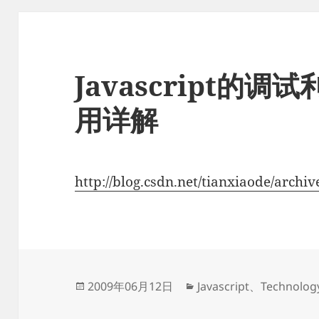
Javascript的调试
用详解
http://blog.csdn.net/tianxiaode/archi
发
分
2009年06月12日
Javascript
、
Technolog
布
类