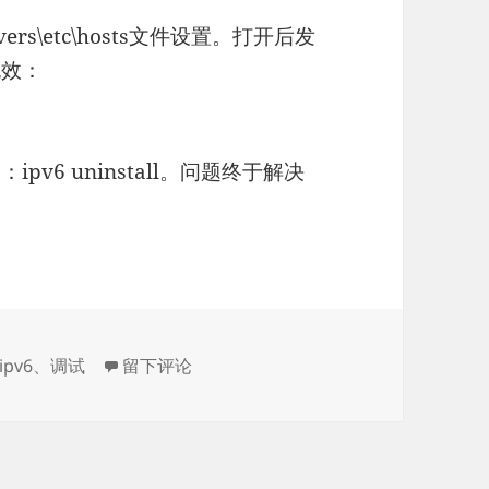
ivers\etc\hosts文件设置。打开后发
无效：
v6 uninstall。问题终于解决
于通过VS2008调试ASP.NET出现“Internet E
ipv6
、
调试
留下评论